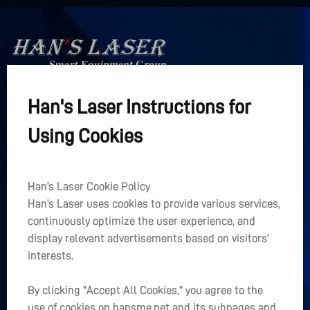
Han's Laser Instructions for
Han's Laser

Интеллектуальная группа 
Using Cookies
оборудования
Ссылки
Han’s Laser Cookie Policy
+
Han’s Laser uses cookies to provide various services,
Главная
continuously optimize the user experience, and
+
display relevant advertisements based on visitors’
О Нас
interests.
+
Быстрый доступ
By clicking "Accept All Cookies," you agree to the
use of cookies on hansme.net and its subpages and