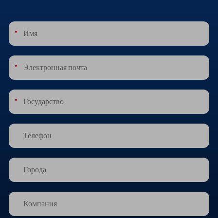
*
*
*