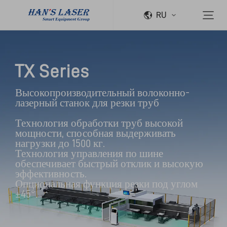
RU
TX Series
Высокопроизводительный волоконно-
лазерный станок для резки труб

Технология обработки труб высокой 
мощности, способная выдерживать 
нагрузки до 1500 кг.

Технология управления по шине 
обеспечивает быстрый отклик и высокую 
эффективность.

Опциональная функция резки под углом 
±45°.