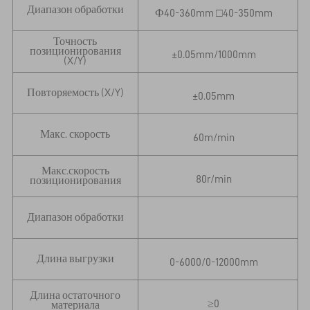
Диапазон обработки
Ф40-360mm □40-350mm
Точность
позиционирования
±0.05mm/1000mm
(X/Y)
Повторяемость (X/Y)
±0.05mm
Макс. скорость
60m/min
Макс.скорость
80r/min
позиционирования
5
Диапазон обработки
Длина выгрузки
0-6000/0-12000mm
Длина остаточного
≥0
материала