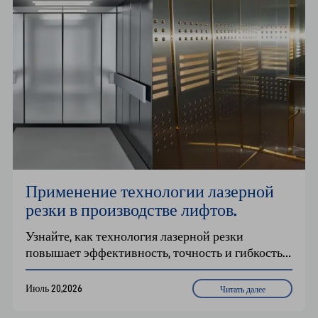
Применение технологии лазерной 
резки в производстве лифтов.
Узнайте, как технология лазерной резки 
повышает эффективность, точность и гибкость в 
производстве лифтов. Производственная линия 
лазерной резки рулонов серии GRC объединяет 
Июль 20,2026
Читать далее
процессы размотки, выравнивания, резки и 