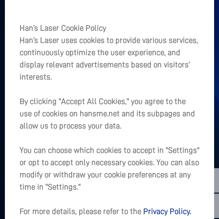
Ссылки
Han’s Laser Cookie Policy
+
Han’s Laser uses cookies to provide various services,
Главная
continuously optimize the user experience, and
+
display relevant advertisements based on visitors’
О Нас
interests.
+
Быстрый доступ
By clicking "Accept All Cookies," you agree to the
use of cookies on hansme.net and its subpages and
Есть ли в Вашем сердце проект?
allow us to process your data.
LET’S TALK
You can choose which cookies to accept in "Settings"
or opt to accept only necessary cookies. You can also
sales01@hanslaser.com
modify or withdraw your cookie preferences at any
Подписаться на последние новости
time in "Settings."
For more details, please refer to the
Privacy Policy.