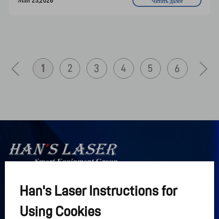
Читать далее
мощности лазера и особенностях станков от 
Han's Laser.
1
2
3
4
5
6
Han's Laser Instructions for
Han's Laser

Интеллектуальная группа 
Using Cookies
оборудования