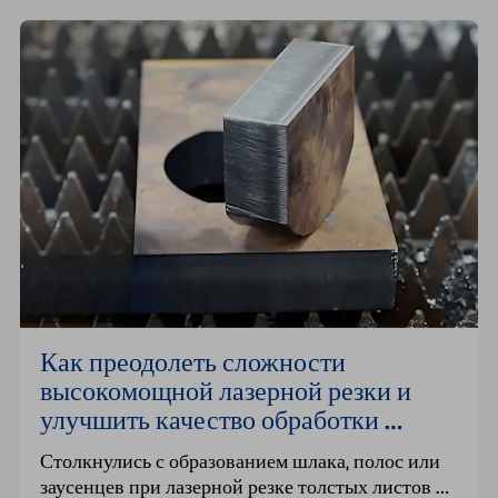
вырубки – идеально подходит для 
мелкосерийного производства с широким 
ассортиментом продукции. Сократите сроки 
выполнения заказов, снизьте затраты и 
удовлетворите высокие требования к качеству 
сложных деталей из листового металла для 
интеллектуальных лифтов.
Как преодолеть сложности 
высокомощной лазерной резки и 
улучшить качество обработки 
толстолистовых материалов
Столкнулись с образованием шлака, полос или 
заусенцев при лазерной резке толстых листов 