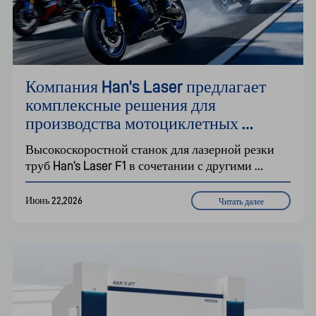
Компания Han's Laser предлагает 
комплексные решения для 
производства мотоциклетных 
запчастей на всех этапах 
Высокоскоростной станок для лазерной резки 
производственного процесса.
труб Han’s Laser F1 в сочетании с другими 
станками обеспечивает высокоточные решения 
для рам мотоциклов, компонентов и 
Июнь 22,2026
Читать далее
металлоконструкций, повышая эффективность 
производства и сокращая отходы материалов.