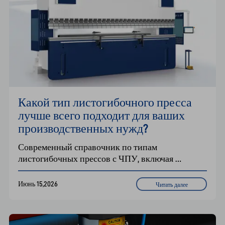
Какой тип листогибочного пресса 
лучше всего подходит для ваших 
производственных нужд?
Современный справочник по типам 
листогибочных прессов с ЧПУ, включая 
гидравлические, гибридные, полностью 
электрические, гибочные центры и 
Июнь 15,2026
Читать далее
роботизированную автоматизацию. Узнайте, как 
решения Han IFT для листогибочных прессов 
повышают точность, эффективность и 