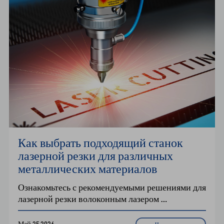
обеспечивают интеллектуальную обработку 
листового металла.
Как выбрать подходящий станок 
лазерной резки для различных 
металлических материалов
Ознакомьтесь с рекомендуемыми решениями для 
лазерной резки волоконным лазером 
углеродистой стали, нержавеющей стали, 
алюминия и титана. Узнайте о режущих газах, 
Май 25,2026