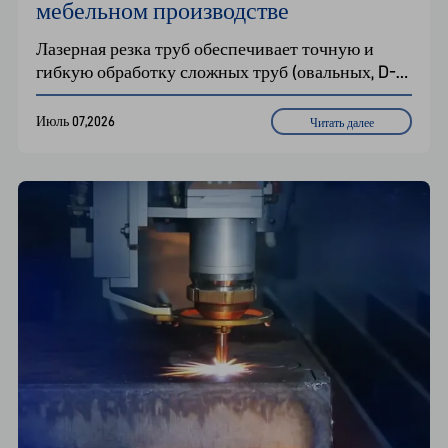
мебельном производстве
Лазерная резка труб обеспечивает точную и 
гибкую обработку сложных труб (овальных, D-
образных, тонкостенных) в мебельном 
производстве. Позволяет преодолеть проблемы, 
Июль 07,2026
Читать далее
связанные с зажимом, вращением и термической 
деформацией. Идеально подходит для 
мелкосерийного производства с широким 
ассортиментом продукции. Повышает 
эффективность и качество благодаря 
автоматизированным решениям.