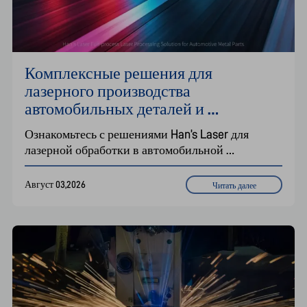
Комплексные решения для 
лазерного производства 
автомобильных деталей и 
компонентов электромобилей
Ознакомьтесь с решениями Han’s Laser для 
лазерной обработки в автомобильной 
промышленности, включая лазерную резку 
катушек, пятиосевую 3D-лазерную резку и 
Август 03,2026
Читать далее
системы лазерной сварки для конструкционных 
деталей и компонентов электромобилей.