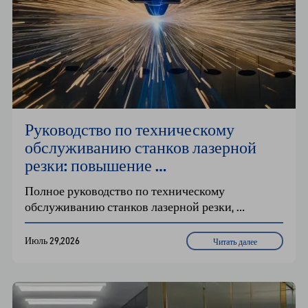
Руководство по техническому 
обслуживанию станков лазерной 
резки: повышение 
производительности и продление 
Полное руководство по техническому 
срока службы оборудования
обслуживанию станков лазерной резки, 
охватывающее ежедневные, еженедельные и 
ежеквартальные задачи по техническому 
Июль 29,2026
Читать далее
обслуживанию, контрольные списки проверок, 
уход за системой охлаждения и 
профилактическое обслуживание для надежной 
работы.