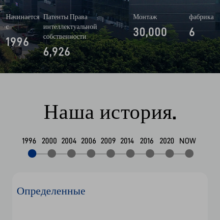
Начинается
Патенты Права
Монтаж
фабрика
с
интеллектуальной
30,000
6
ленные
собственности
1996
6,926
Han’s Industrial Co., Ltd была основана 
эном. Зарегистрирован товарный знак 
родукция получила название HAN'S 
Наша история.
1996
2000
2004
2006
2009
2014
2016
2020
NOW
1996
Получи
ленные