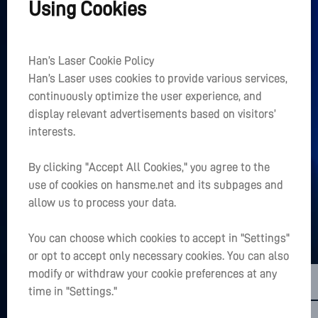
Using Cookies
мощностью 40 кВт с двойным лучом и общей 
+
Главная
направляющей.
+
Han’s Laser Cookie Policy
О Нас
Han’s Laser uses cookies to provide various services,
+
continuously optimize the user experience, and
Быстрый доступ
display relevant advertisements based on visitors’
interests.
Есть ли в Вашем сердце проект?
By clicking "Accept All Cookies," you agree to the
LET’S TALK
use of cookies on hansme.net and its subpages and
sales01@hanslaser.com
allow us to process your data.
25
2026.04.14
Подписаться на последние новости
You can choose which cookies to accept in "Settings"
or opt to accept only necessary cookies. You can also
Практически полное отсутствие заусенцев, 
modify or withdraw your cookie preferences at any
гладкая поверхность | Решение для лазерной 
time in "Settings."
резки Han's Laser с «чистой кромкой»
Copyright @2026 Han's Laser Smart Equipment Group Co,.Ltd.All