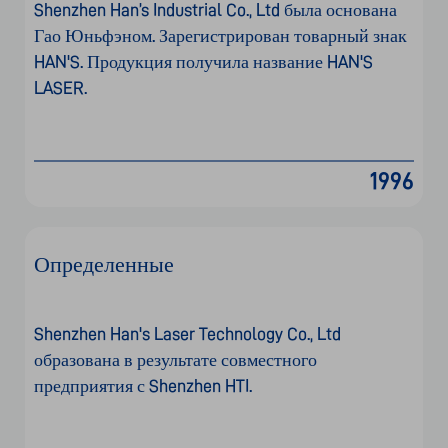
ISO 9001
Han's Laser Technology Co., Ltd 
менеджме
на в результате совместного 
тия с Shenzhen HTI.
1999
Видени
Корпорат
"Честнос