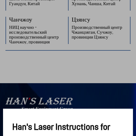
НИЦ научно -
Производственный центр
исследовательский
Чжанцзяган, Сучжоу,
производственный центр
провинции Цзянсу
Чанчжоу, провинция
Цзянсу, Китай
Han's Laser

26
2026.04.21
Интеллектуальная группа 
оборудования
Компания Han’s Laser осуществила поставку за 
рубеж первого в мире крупноформатного 
Han's Laser Instructions for
Ссылки
лазерного станка для резки S PRO Series 