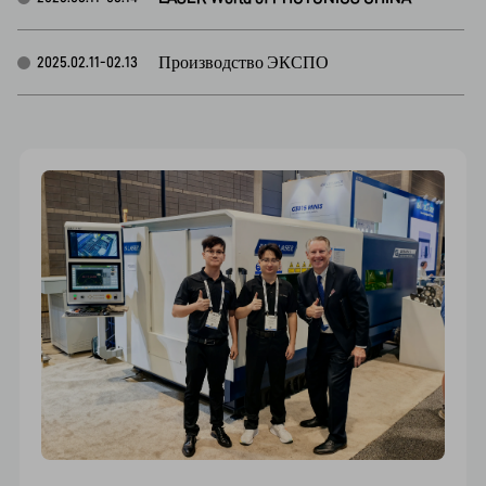
Баматек
2024.11.28-12.01
FABTECH
2024.10.15-10.17
MSV2024
2024.10.08-10.10
Выставка Machtech & Innotech
2024.10.01-10.04
2024 MTA Вьетнам
2024.07.02-07.05
Выставка металлотехники и автомобилей 2024
2024.05.15-05.18
8–11 сентября 2025 г. Испытайте плавный 
Фемик 2024
2024.05.07-05.11
процесс лазерной резки. Узнайте больше 
на нашем стенде (№ A1139)