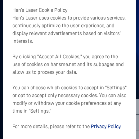
Ссылки
Han’s Laser Cookie Policy
+
Han’s Laser uses cookies to provide various services,
Главная
continuously optimize the user experience, and
+
display relevant advertisements based on visitors’
О Нас
interests.
+
Быстрый доступ
By clicking "Accept All Cookies," you agree to the
use of cookies on hansme.net and its subpages and
Есть ли в Вашем сердце проект?
allow us to process your data.
LET’S TALK
You can choose which cookies to accept in "Settings"
or opt to accept only necessary cookies. You can also
sales01@hanslaser.com
modify or withdraw your cookie preferences at any
Подписаться на последние новости
time in "Settings."
For more details, please refer to the
Privacy Policy.