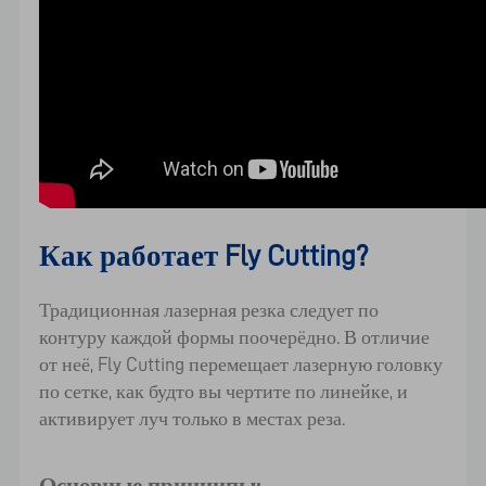
Как работает Fly Cutting?
Традиционная лазерная резка следует по
контуру каждой формы поочерёдно. В отличие
от неё, Fly Cutting перемещает лазерную головку
по сетке, как будто вы чертите по линейке, и
активирует луч только в местах реза.
Основные принципы: