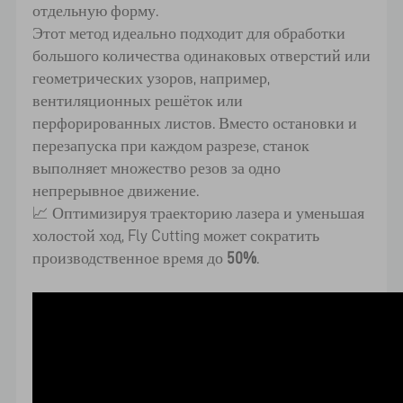
отдельную форму.
Этот метод идеально подходит для обработки
большого количества одинаковых отверстий или
геометрических узоров, например,
вентиляционных решёток или
перфорированных листов. Вместо остановки и
перезапуска при каждом разрезе, станок
выполняет множество резов за одно
непрерывное движение.
📈 Оптимизируя траекторию лазера и уменьшая
холостой ход, Fly Cutting может сократить
производственное время до
50%
.